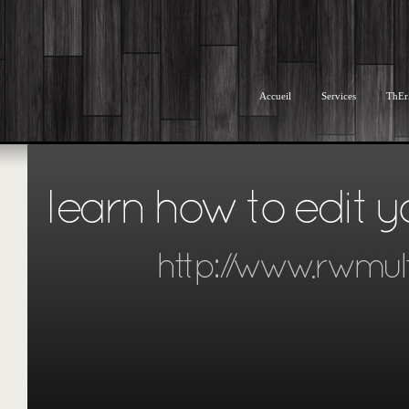
Accueil
Services
ThEr